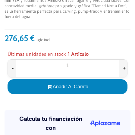
mm 78A
y rodamientos
ABEC-3
ofrecen agarre y velocidad suave. Con
concavidad media,
griptape
pro-grade y gráfica “Flamed Not a Dot”,
es la herramienta perfecta para carving, pump-track y entrenamiento
fuera del agua.
276,65 €
Igic Incl.
Últimas unidades en stock
1 Artículo
-
+
Añadir Al Carrito