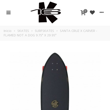
0
Inicio
>
SKATES
>
SURFSKATES
>
SANTA CRUZ X CARVER -
FLAMED NOT A DOG 9.75" X 29.95"