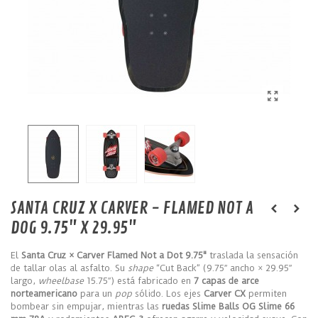
SANTA CRUZ X CARVER - FLAMED NOT A
DOG 9.75" X 29.95"
El
Santa Cruz × Carver Flamed Not a Dot 9.75"
traslada la sensación
de tallar olas al asfalto. Su
shape
“Cut Back” (9.75″ ancho × 29.95″
largo,
wheelbase
15.75″) está fabricado en
7 capas de arce
norteamericano
para un
pop
sólido. Los ejes
Carver CX
permiten
bombear sin empujar, mientras las
ruedas Slime Balls OG Slime 66