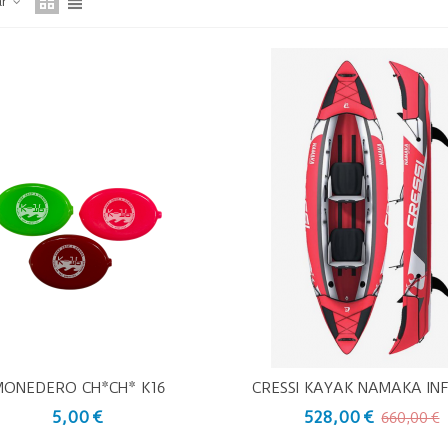
ar
MONEDERO CH*CH* K16
CRESSI KAYAK NAMAKA IN
ista Rápida
Vista Rápida
10'7"
5,00 €
528,00 €
660,00 €