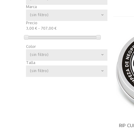
Marca
(sin filtro)
Precio
3,00 € - 707,00 €
Color
(sin filtro)
Talla
(sin filtro)
RIP CU
V