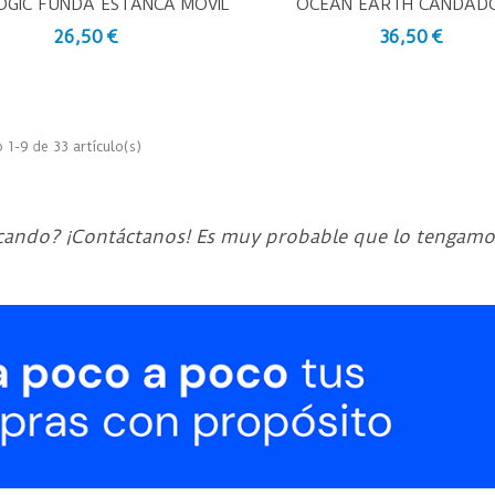
OGIC FUNDA ESTANCA MÓVIL
OCEAN EARTH CANDAD
ista Rápida
Vista Rápida
AZUL
SEGURIDAD COMPAC
26,50 €
36,50 €
1-9 de 33 artículo(s)
cando? ¡Contáctanos! Es muy probable que lo tengamos