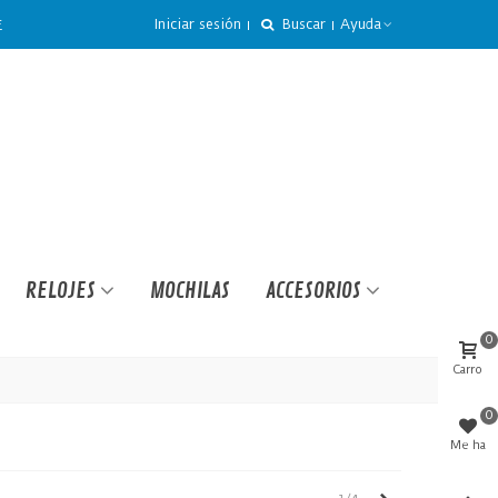
Iniciar sesión
Buscar
Ayuda
€
RELOJES
MOCHILAS
ACCESORIOS
0
Carro
0
Me ha
gustado