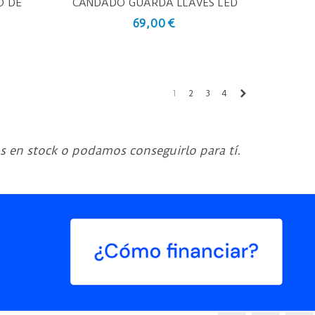
O DE
CANDADO GUARDA LLAVES LED
Vista Rápida
TO
LIGHT
69,00 €
Siguiente
1
2
3
4
 en stock o podamos conseguirlo para tí.