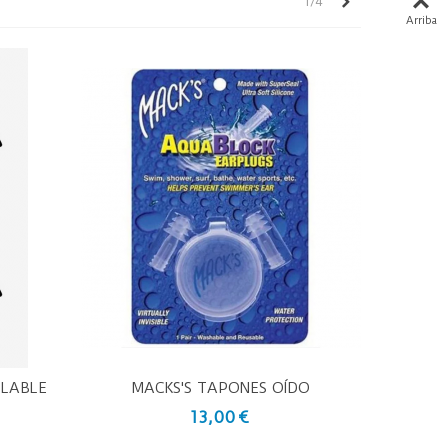
Siguiente
1/4
Arriba
FLABLE
MACKS'S TAPONES OÍDO
Vista Rápida
13,00 €