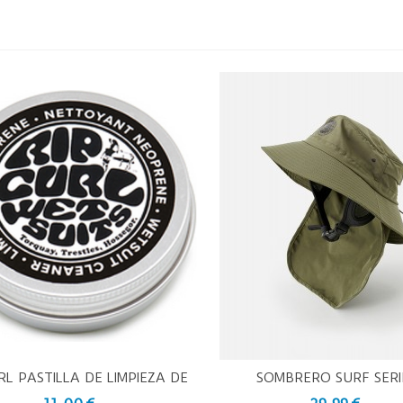
RL PASTILLA DE LIMPIEZA DE
SOMBRERO SURF SERI
ista Rápida
Vista Rápida
NEOPRENOS