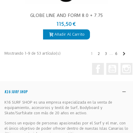
GLOBE LINE AND FORM 8.0 + 7.75
115,50 €
Añadir Al Carrito
Sigu
Mostrando 1-9 de 53 artículo(s)
…
1
2
3
6
Facebook
YouTub
K16 SURF SHOP
K16 SURF SHOP es una empresa especializada en la venta de
equipamiento, accesorios y textil de Surf, Bodyboard y
Skate/Surfskate con más de 20 años en activo.
Somos un equipo de personas apasionadas por el Surf y el mar, con
el único objetivo de poder ofrecer dentro de nuestas Islas Canarias lo