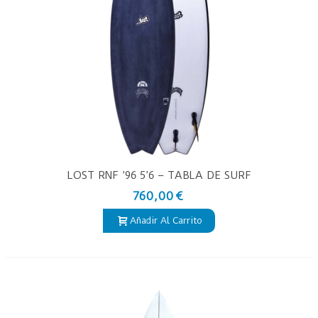
LOST RNF ’96 5’6 – TABLA DE SURF
PU
760,00 €
Añadir Al Carrito