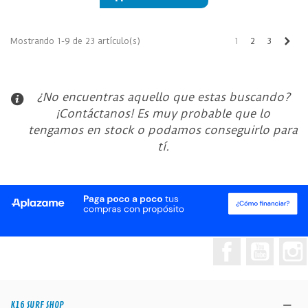
Sigu
Mostrando 1-9 de 23 artículo(s)
1
2
3
¿No encuentras aquello que estas buscando?
¡Contáctanos! Es muy probable que lo
tengamos en stock o podamos conseguirlo para
tí.
Facebook
YouTub
K16 SURF SHOP