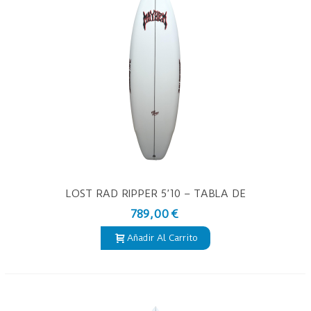
LOST RAD RIPPER 5’10 – TABLA DE
SURF PU
789,00 €
Añadir Al Carrito