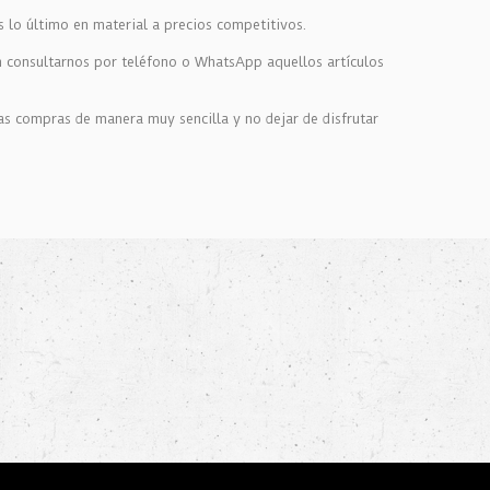
s lo último en material a precios competitivos.
en consultarnos por teléfono o WhatsApp aquellos artículos
as compras de manera muy sencilla y no dejar de disfrutar