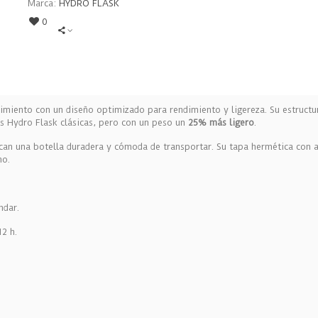
Marca:
HYDRO FLASK
0
imiento con un diseño optimizado para rendimiento y ligereza. Su estruct
s Hydro Flask clásicas, pero con un peso un
25% más ligero
.
scan una botella duradera y cómoda de transportar. Su tapa hermética con
no.
ndar.
12 h.