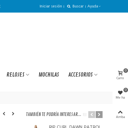
Iniciar sesión
Buscar
Ayuda
€
0
RELOJES
MOCHILAS
ACCESORIOS
Carro
0
Me ha
gustado
TAMBIÉN TE PODRÍA INTERESAR...
Arriba
RIP CURL DAWN PATROL