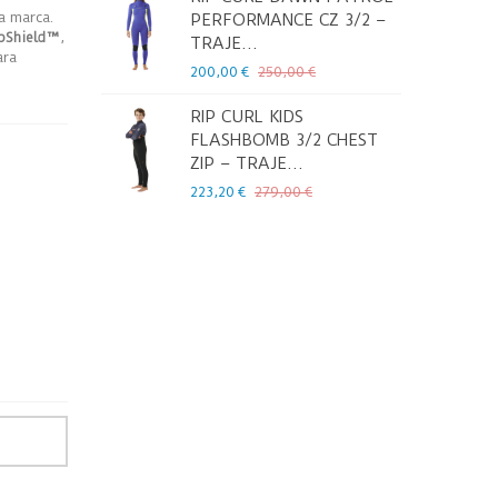
la marca.
PERFORMANCE CZ 3/2 –
pShield™
,
TRAJE...
2
ara
200,00 €
250,00 €
RIP CURL KIDS
FLASHBOMB 3/2 CHEST
1
ZIP – TRAJE...
223,20 €
279,00 €