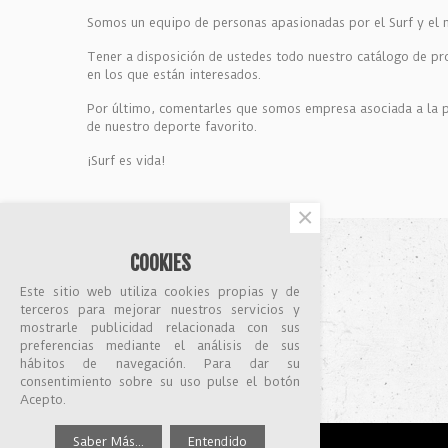
Somos un equipo de personas apasionadas por el Surf y el ma
Tener a disposición de ustedes todo nuestro catálogo de pr
en los que están interesados.
Por último, comentarles que somos empresa asociada a la pl
de nuestro deporte favorito.
¡Surf es vida!
×
COOKIES
SOPORTE
Este sitio web utiliza cookies propias y de
Nuestras tiendas
terceros para mejorar nuestros servicios y
Contáctanos
mostrarle publicidad relacionada con sus
Aviso Legal
preferencias mediante el análisis de sus
Términos y condiciones
hábitos de navegación. Para dar su
Política de Privacidad
consentimiento sobre su uso pulse el botón
Acepto.
Saber Más...
Entendido