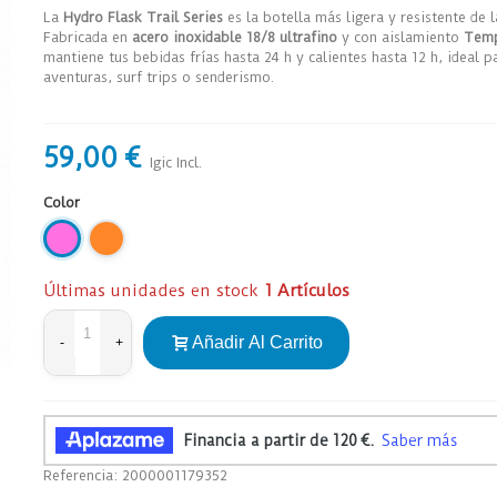
La
Hydro Flask Trail Series
es la botella más ligera y resistente de 
Fabricada en
acero inoxidable 18/8 ultrafino
y con aislamiento
Tem
mantiene tus bebidas frías hasta 24 h y calientes hasta 12 h, ideal p
aventuras, surf trips o senderismo.
59,00 €
Igic Incl.
Color
NEON
NEON
ORANGE
PURPLE
Últimas unidades en stock
1 Artículos
Añadir Al Carrito
-
+
Referencia:
2000001179352