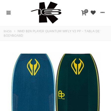
0
Inicio
>
NMD BEN PLAYER QUANTUM WIFLY V2 PP - TABLA DE
BODYBOARD