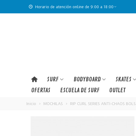
Horario de atención online de 9:00 a 18:00
SURF
BODYBOARD
SKATES
OFERTAS
ESCUELA DE SURF
OUTLET
Inicio
>
MOCHILAS
>
RIP CURL SERIES ANTI-CHAOS BOL