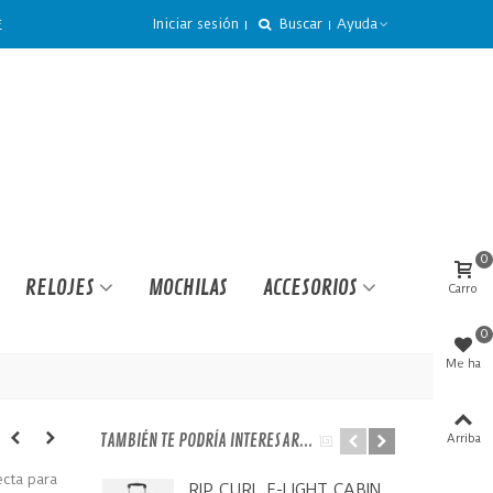
Iniciar sesión
Buscar
Ayuda
€
0
RELOJES
MOCHILAS
ACCESORIOS
Carro
0
Me ha
gustado
TAMBIÉN TE PODRÍA INTERESAR...
Arriba
ecta para
RIP CURL F-LIGHT CABIN