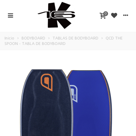
0
Inicio
>
BODYBOARD
>
TABLAS DE BODYBOARD
>
QCD THE
SPOON - TABLA DE BODYBOARD