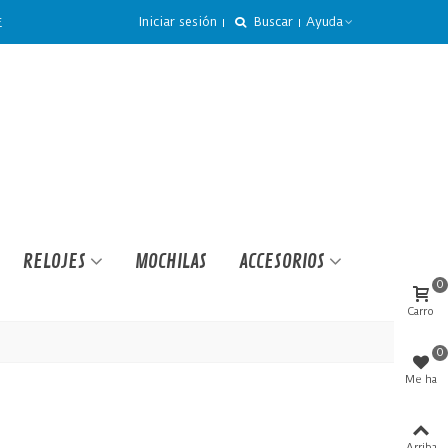
Iniciar sesión
Buscar
Ayuda
€
RELOJES
MOCHILAS
ACCESORIOS
0
Carro
0
Me ha
gustado
Arriba