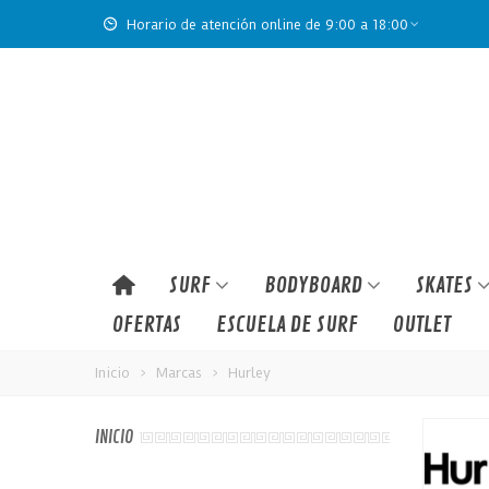
Horario de atención online de 9:00 a 18:00
SURF
BODYBOARD
SKATES
OFERTAS
ESCUELA DE SURF
OUTLET
Inicio
>
Marcas
>
Hurley
INICIO