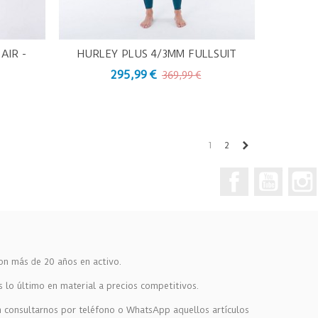
AIR -
HURLEY PLUS 4/3MM FULLSUIT
Vista Rápida
O
295,99 €
369,99 €
Siguiente
1
2
Facebook
YouTub
on más de 20 años en activo.
s lo último en material a precios competitivos.
en consultarnos por teléfono o WhatsApp aquellos artículos