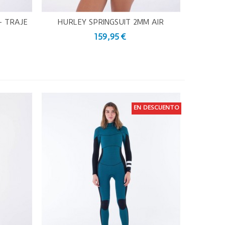
- TRAJE
HURLEY SPRINGSUIT 2MM AIR
Vista Rápida
TEXTURE - TRAJE DE NEOPRENO
159,95 €