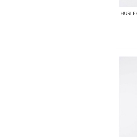
HURLEY
V